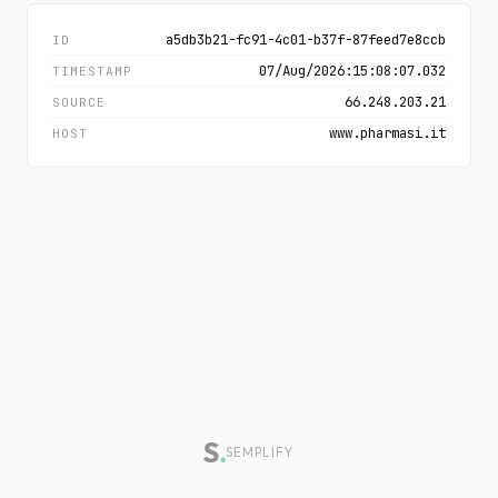
a5db3b21-fc91-4c01-b37f-87feed7e8ccb
ID
07/Aug/2026:15:08:07.032
TIMESTAMP
66.248.203.21
SOURCE
www.pharmasi.it
HOST
SEMPLIFY