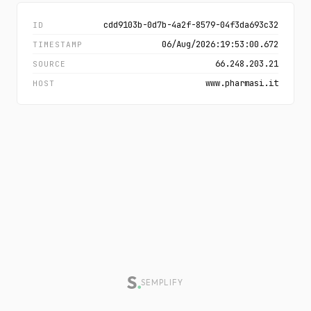
cdd9103b-0d7b-4a2f-8579-04f3da693c32
ID
06/Aug/2026:19:53:00.672
TIMESTAMP
66.248.203.21
SOURCE
www.pharmasi.it
HOST
SEMPLIFY