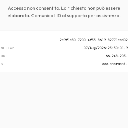
Accesso non consentito. La richiesta non può essere
elaborata. Comunica l'ID al supporto per assistenza.
2e9f1c80-7200-4f35-8619-82771ead02
D
07/Aug/2026:23:50:01.9
IMESTAMP
66.248.203.
OURCE
www.pharmasi.
OST