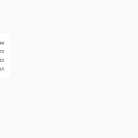
bd
73
21
it