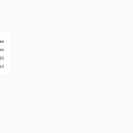
ee
44
21
it