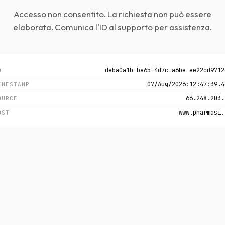
Accesso non consentito. La richiesta non può essere
elaborata. Comunica l'ID al supporto per assistenza.
deba0a1b-ba65-4d7c-a6be-ee22cd9712
D
07/Aug/2026:12:47:39.4
IMESTAMP
66.248.203.
OURCE
www.pharmasi.
OST