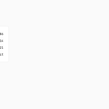
86
14
21
it