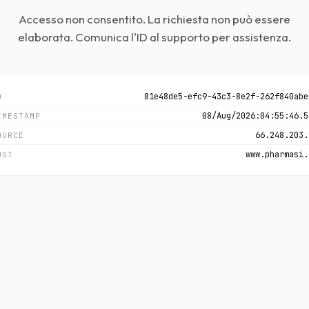
Accesso non consentito. La richiesta non può essere
elaborata. Comunica l'ID al supporto per assistenza.
81e48de5-efc9-43c3-8e2f-262f840abe
D
08/Aug/2026:04:55:46.5
IMESTAMP
66.248.203.
OURCE
www.pharmasi.
OST