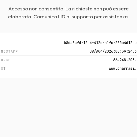
Accesso non consentito. La richiesta non può essere
elaborata. Comunica l'ID al supporto per assistenza.
b8da8cfd-12d4-412e-a1fc-230b4d12de
D
08/Aug/2026:00:39:24.3
IMESTAMP
66.248.203.
OURCE
www.pharmasi.
OST