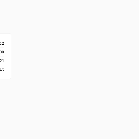
c2
00
21
it