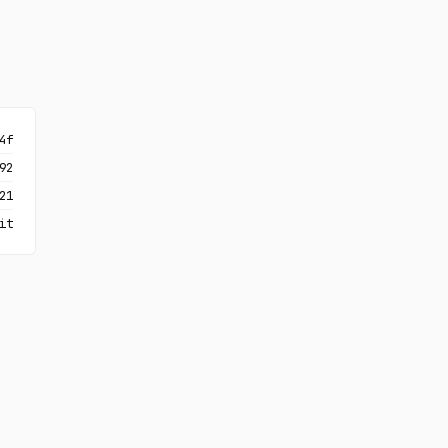
4f
92
21
it