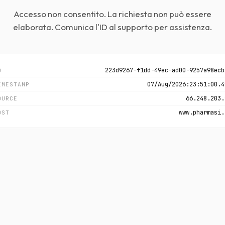
Accesso non consentito. La richiesta non può essere
elaborata. Comunica l'ID al supporto per assistenza.
223d9267-f1dd-49ec-ad00-9257a98ecb
D
07/Aug/2026:23:51:00.4
IMESTAMP
66.248.203.
OURCE
www.pharmasi.
OST