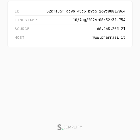
52cfa06f-dd9b-45c3-b9b6-269c80817864
ID
10/Aug/2026:08:52:31.754
TIMESTAMP
66.248.203.21
SOURCE
www.pharmasi.it
HOST
SEMPLIFY