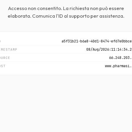
Accesso non consentito. La richiesta non può essere
elaborata. Comunica l'ID al supporto per assistenza.
a5f31b21-b6a8-40d1-8474-ef67e0bbce
D
08/Aug/2026:11:14:34.2
IMESTAMP
66.248.203.
OURCE
www.pharmasi.
OST