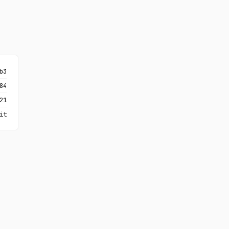
b3
84
21
it