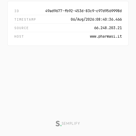
49ad9677-fb92-453d-83c9-c97d9569998d
ID
06/Aug/2026:08:40:36.466
TIMESTAMP
66.248.203.21
SOURCE
www.pharmasi.it
HOST
SEMPLIFY