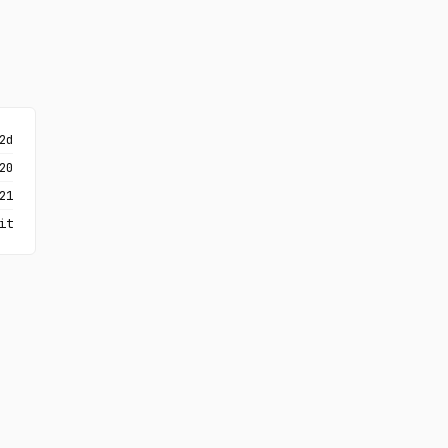
2d
20
21
it