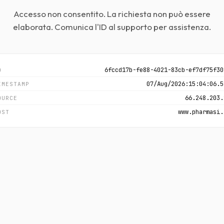
Accesso non consentito. La richiesta non può essere
elaborata. Comunica l'ID al supporto per assistenza.
6fccd17b-fe88-4021-83cb-ef7df75f30
D
07/Aug/2026:15:04:06.5
IMESTAMP
66.248.203.
OURCE
www.pharmasi.
OST