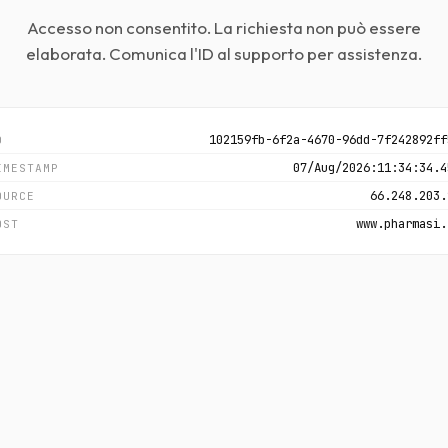
Accesso non consentito. La richiesta non può essere
elaborata. Comunica l'ID al supporto per assistenza.
102159fb-6f2a-4670-96dd-7f242892ff
D
07/Aug/2026:11:34:34.4
IMESTAMP
66.248.203.
OURCE
www.pharmasi.
OST