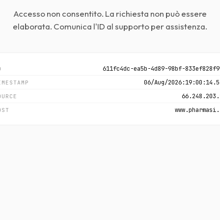
Accesso non consentito. La richiesta non può essere
elaborata. Comunica l'ID al supporto per assistenza.
611fc4dc-ea5b-4d89-98bf-833ef828f9
D
06/Aug/2026:19:00:14.5
IMESTAMP
66.248.203.
OURCE
www.pharmasi.
OST