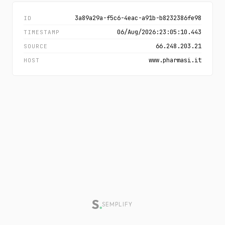
3a89a29a-f5c6-4eac-a91b-b8232386fe98
ID
06/Aug/2026:23:05:10.443
TIMESTAMP
66.248.203.21
SOURCE
www.pharmasi.it
HOST
SEMPLIFY