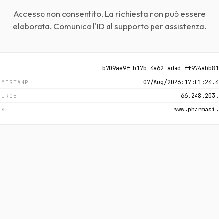
Accesso non consentito. La richiesta non può essere
elaborata. Comunica l'ID al supporto per assistenza.
b709ae9f-b17b-4a62-adad-ff974abb81
D
07/Aug/2026:17:01:24.4
IMESTAMP
66.248.203.
OURCE
www.pharmasi.
OST