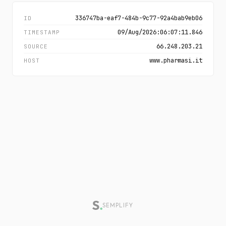
336747ba-eaf7-484b-9c77-92a4bab9eb06
ID
09/Aug/2026:06:07:11.846
TIMESTAMP
66.248.203.21
SOURCE
www.pharmasi.it
HOST
SEMPLIFY