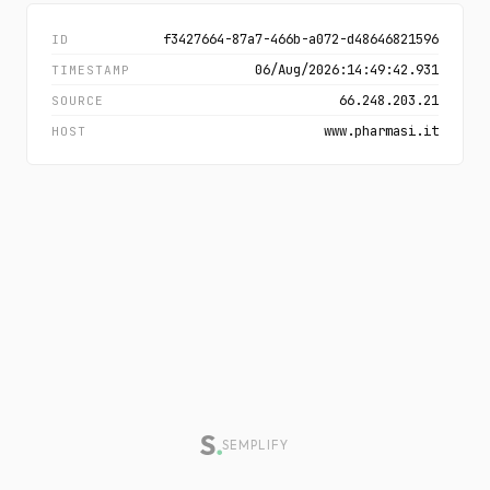
f3427664-87a7-466b-a072-d48646821596
ID
06/Aug/2026:14:49:42.931
TIMESTAMP
66.248.203.21
SOURCE
www.pharmasi.it
HOST
SEMPLIFY