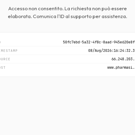
Accesso non consentito. La richiesta non può essere
elaborata. Comunica l'ID al supporto per assistenza.
50fc7ebd-5a32-4f8c-8aad-945e620e8f
D
08/Aug/2026:16:24:32.3
IMESTAMP
66.248.203.
OURCE
www.pharmasi.
OST