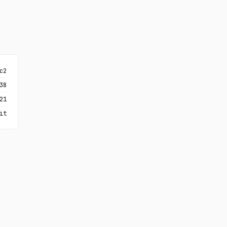
c2
38
21
it