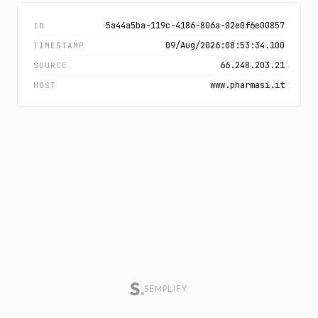
5a44a5ba-119c-4186-806a-02e0f6e00857
ID
09/Aug/2026:08:53:34.100
TIMESTAMP
66.248.203.21
SOURCE
www.pharmasi.it
HOST
SEMPLIFY