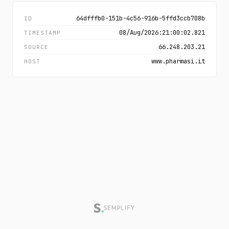
64dfffb0-151b-4c56-916b-5ffd3ccb708b
ID
08/Aug/2026:21:00:02.821
TIMESTAMP
66.248.203.21
SOURCE
www.pharmasi.it
HOST
SEMPLIFY