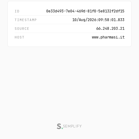
0e33d493-7e04-469d-81f0-5e8132f2df15
ID
10/Aug/2026:09:58:01.833
TIMESTAMP
66.248.203.21
SOURCE
www.pharmasi.it
HOST
SEMPLIFY