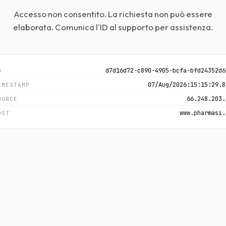
Accesso non consentito. La richiesta non può essere
elaborata. Comunica l'ID al supporto per assistenza.
d7d16d72-c890-4905-bcfa-bfd24352d6
D
07/Aug/2026:15:15:29.8
IMESTAMP
66.248.203.
OURCE
www.pharmasi.
OST