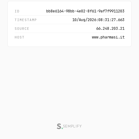
bb8e6164-98bb-4e02-8f61-9af7f9911203
ID
10/Aug/2026:08:31:27.663
TIMESTAMP
66.248.203.21
SOURCE
www.pharmasi.it
HOST
SEMPLIFY