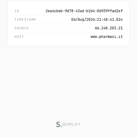
2ea4cbeb-9d78-43ad-b2d4-0d939ffa62ef
ID
06/Aug/2026:21:48:41.024
TIMESTAMP
66.248.203.21
SOURCE
www.pharmasi.it
HOST
SEMPLIFY