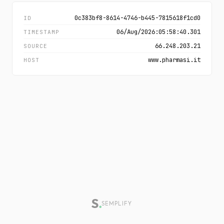
0c383bf8-8614-4746-b445-7815618f1cd0
ID
06/Aug/2026:05:58:40.301
TIMESTAMP
66.248.203.21
SOURCE
www.pharmasi.it
HOST
SEMPLIFY