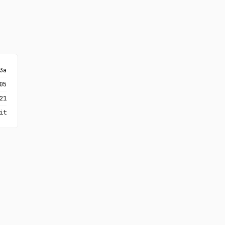
3a
05
21
it