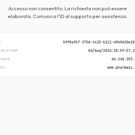
Accesso non consentito. La richiesta non può essere
elaborata. Comunica l'ID al supporto per assistenza.
59f8afb7-375d-4415-b121-6969d20e28
D
06/Aug/2026:18:59:57.2
IMESTAMP
66.248.203.
OURCE
www.pharmasi.
OST